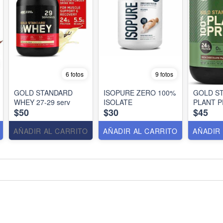
6 fotos
9 fotos
GOLD STANDARD
ISOPURE ZERO 100%
GOLD S
WHEY 27-29 serv
ISOLATE
PLANT P
$50
$30
$45
AÑADIR AL CARRITO
AÑADIR AL CARRITO
AÑADIR