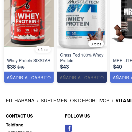
3 fotos
4 fotos
Grass Fed 100% Whey
Whey Protein SIXSTAR
Protein
MRE LIT
$38
$43
$40
$40
AÑADIR AL CARRITO
AÑADIR AL CARRITO
AÑADIR 
FIT HABANA
/
SUPLEMENTOS DEPORTIVOS
/
VITAMI
CONTACT US
FOLLOW US
Teléfono