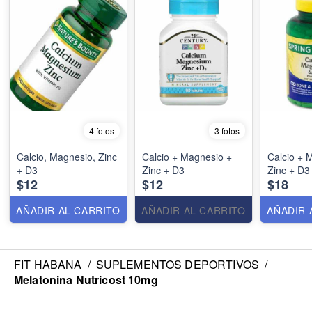
4 fotos
3 fotos
Calcio, Magnesio, Zinc
Calcio + Magnesio +
Calcio + 
+ D3
Zinc + D3
Zinc + D3
$12
$12
$18
AÑADIR AL CARRITO
AÑADIR AL CARRITO
AÑADIR 
FIT HABANA
/
SUPLEMENTOS DEPORTIVOS
/
Melatonina Nutricost 10mg