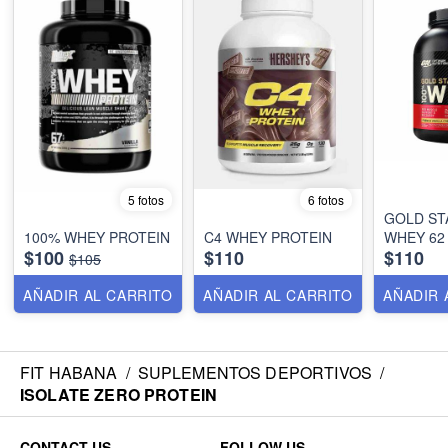
5 fotos
6 fotos
GOLD ST
100% WHEY PROTEIN
C4 WHEY PROTEIN
WHEY 62 
$100
$110
$110
$105
AÑADIR AL CARRITO
AÑADIR AL CARRITO
AÑADIR 
FIT HABANA
/
SUPLEMENTOS DEPORTIVOS
/
ISOLATE ZERO PROTEIN
CONTACT US
FOLLOW US