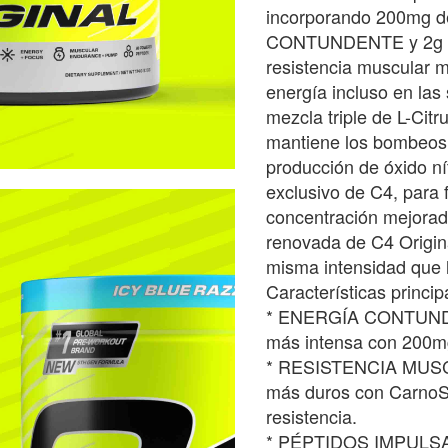
incorporando 200mg de
CONTUNDENTE y 2g de
resistencia muscular 
energía incluso en las
mezcla triple de L-Citr
mantiene los bombeos 
producción de óxido n
exclusivo de C4, para
concentración mejorada
renovada de C4 Origina
misma intensidad que 
Características princip
* ENERGÍA CONTUNDE
más intensa con 200mg
* RESISTENCIA MUSCU
más duros con CarnoS
resistencia.
* PÉPTIDOS IMPULSA