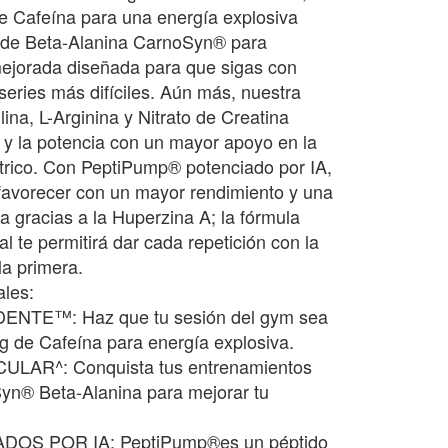
 Cafeína para una energía explosiva
 Beta-Alanina CarnoSyn® para
mejorada diseñada para que sigas con
 series más difíciles. Aún más, nuestra
ulina, L-Arginina y Nitrato de Creatina
y la potencia con un mayor apoyo en la
ítrico. Con PeptiPump® potenciado por IA,
 favorecer con un mayor rendimiento y una
 gracias a la Huperzina A; la fórmula
l te permitirá dar cada repetición con la
la primera.
ales:
NTE™: Haz que tu sesión del gym sea
 de Cafeína para energía explosiva.
LAR^: Conquista tus entrenamientos
yn® Beta-Alanina para mejorar tu
DOS POR IA: PeptiPump®es un péptido