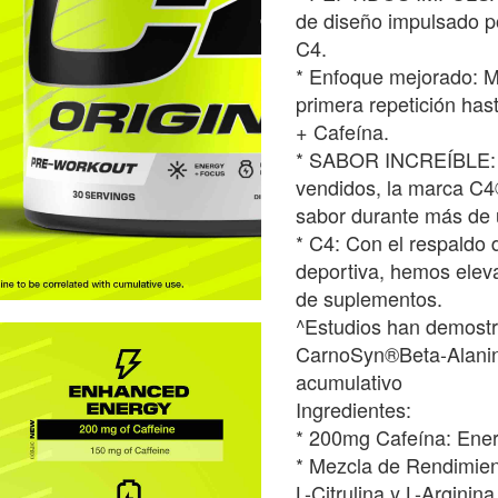
de diseño impulsado p
C4.
* Enfoque mejorado: M
primera repetición hast
+ Cafeína.
* SABOR INCREÍBLE: C
vendidos, la marca C4
sabor durante más de
* C4: Con el respaldo 
deportiva, hemos eleva
de suplementos.
^Estudios han demostr
CarnoSyn®Beta-Alanin
acumulativo
Ingredientes:
* 200mg Cafeína: Ener
* Mezcla de Rendimie
L-Citrulina y L-Arginin