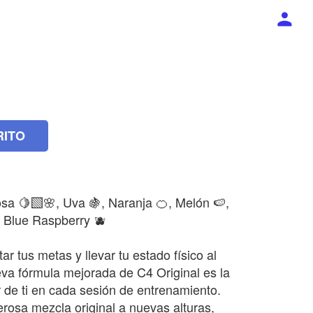
RITO
a 🍋‍🟩🌸, Uva 🍇, Naranja 🍊, Melón 🍉,
 Blue Raspberry 🫐
ar tus metas y llevar tu estado físico al
eva fórmula mejorada de C4 Original es la
r de ti en cada sesión de entrenamiento.
rosa mezcla original a nuevas alturas,