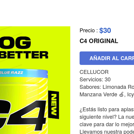
$30
Precio
:
C4 ORIGINAL
AÑADIR AL CAR
CELLUCOR
Servicios: 30
Sabores: Limonada Ros
Manzana Verde 🍏, Icy
¿Estás listo para aplast
siguiente nivel? La nu
clave para dar lo mejo
Llevamos nuestra pode