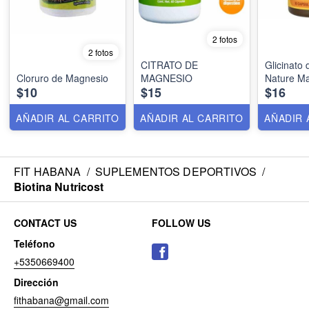
2 fotos
2 fotos
CITRATO DE
Glicinato
Cloruro de Magnesio
MAGNESIO
Nature M
$10
$15
$16
AÑADIR AL CARRITO
AÑADIR AL CARRITO
AÑADIR 
FIT HABANA
/
SUPLEMENTOS DEPORTIVOS
/
Biotina Nutricost
CONTACT US
FOLLOW US
Teléfono
+5350669400
Dirección
fithabana@gmail.com