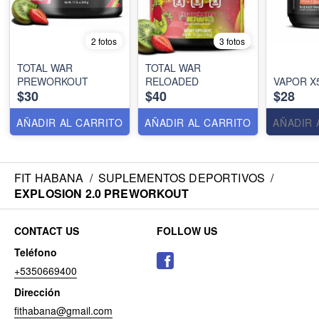
2 fotos
3 fotos
TOTAL WAR
TOTAL WAR
PREWORKOUT
RELOADED
VAPOR X
$30
$40
$28
AÑADIR AL CARRITO
AÑADIR AL CARRITO
AÑADIR 
FIT HABANA
/
SUPLEMENTOS DEPORTIVOS
/
EXPLOSION 2.0 PREWORKOUT
CONTACT US
FOLLOW US
Teléfono
+5350669400
Dirección
fithabana@gmail.com