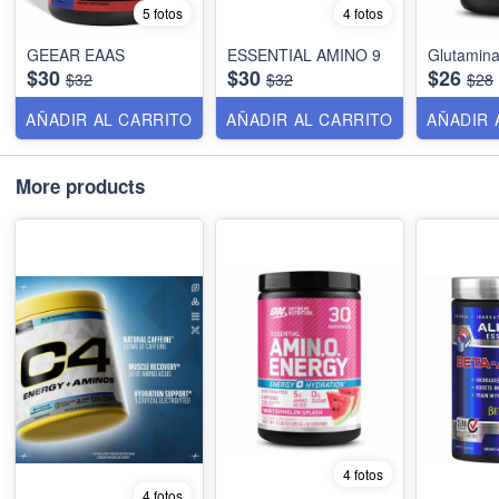
5 fotos
4 fotos
GEEAR EAAS
ESSENTIAL AMINO 9
Glutamin
$30
$30
$26
$32
$32
$28
AÑADIR AL CARRITO
AÑADIR AL CARRITO
AÑADIR 
More products
4 fotos
4 fotos