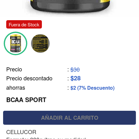
Fuera de Stock
Precio
:
$30
$28
Precio descontado
:
ahorras
:
$2 (7% Descuento)
BCAA SPORT
AÑADIR AL CARRITO
CELLUCOR