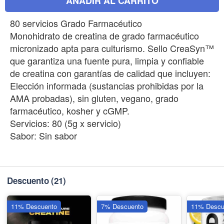
AÑADIR AL CARRITO
80 servicios Grado Farmacéutico
Monohidrato de creatina de grado farmacéutico
micronizado apta para culturismo. Sello CreaSyn™
que garantiza una fuente pura, limpia y confiable
de creatina con garantías de calidad que incluyen:
Elección informada (sustancias prohibidas por la
AMA probadas), sin gluten, vegano, grado
farmacéutico, kosher y cGMP.
Servicios: 80 (5g x servicio)
Sabor: Sin sabor
Descuento
(21)
11% Descuento
7% Descuento
11% Descu