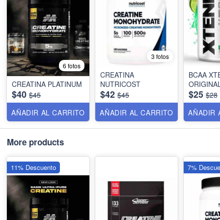
3 fotos
6 fotos
CREATINA
BCAA XT
CREATINA PLATINUM
NUTRICOST
ORIGINA
$40
$42
$25
$45
$45
$28
AÑADIR AL CARRITO
AÑADIR AL CARRITO
AÑADIR 
More products
11% Descuento
7% Descue