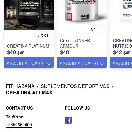
3 fotos
6 fotos
Creatina INNER
CREATIN
CREATINA PLATINUM
ARMOUR
NUTRICO
$40
$40
$42
$45
$45
AÑADIR AL CARRITO
AÑADIR AL CARRITO
AÑADIR 
FIT HABANA
/
SUPLEMENTOS DEPORTIVOS
/
CREATINA ALLMAX
CONTACT US
FOLLOW US
Teléfono
+5350669400