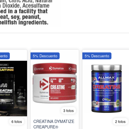
ento
5% Descuento
5% Descuento
3 fotos
CREATINA DYMATIZE
6 fotos
2 fotos
CREAPURE®