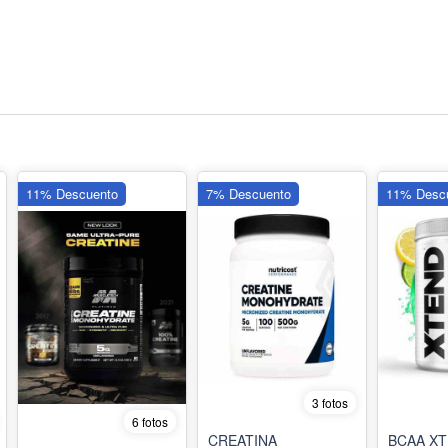
11% Descuento
7% Descuento
11% Desc
3 fotos
6 fotos
CREATINA
BCAA XT