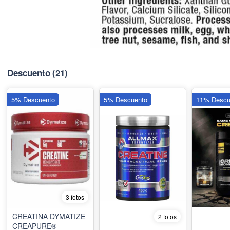
Descuento
(21)
5% Descuento
5% Descuento
11% Descu
3 fotos
CREATINA DYMATIZE
2 fotos
CREAPURE®