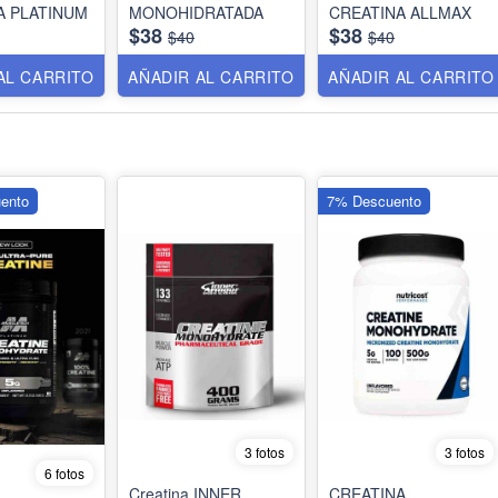
A PLATINUM
MONOHIDRATADA
CREATINA ALLMAX
$38
$38
$40
$40
AL CARRITO
AÑADIR AL CARRITO
AÑADIR AL CARRITO
ento
7% Descuento
3 fotos
3 fotos
6 fotos
Creatina INNER
CREATINA