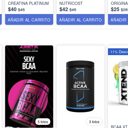
CREATINA PLATINUM
NUTRICOST
ORIGINA
$40
$42
$25
$45
$45
$28
AÑADIR AL CARRITO
AÑADIR AL CARRITO
AÑADIR
11% Desc
5 fotos
3 fotos
BCAA XT