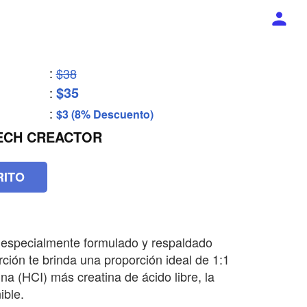
:
$38
$35
:
:
$3 (8% Descuento)
TECH CREACTOR
RITO
á especialmente formulado y respaldado
rción te brinda una proporción ideal de 1:1
ina (HCI) más creatina de ácido libre, la
ible.