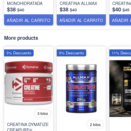
MONOHIDRATADA
CREATINA ALLMAX
CREATIN
$38
$38
$40
$40
$40
$45
AÑADIR AL CARRITO
AÑADIR AL CARRITO
AÑADIR 
More products
5% Descuento
5% Descuento
11% Descu
3 fotos
CREATINA DYMATIZE
2 fotos
CREAPURE®