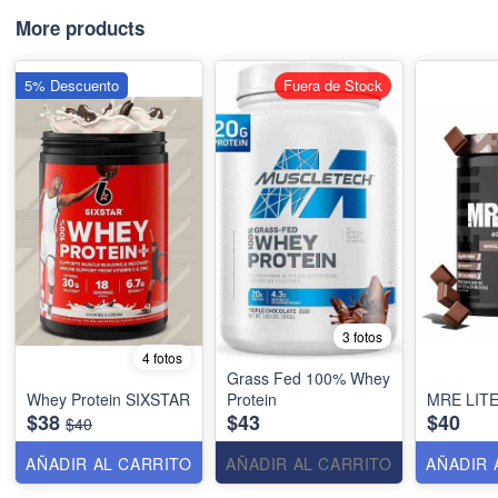
More products
5% Descuento
Fuera de Stock
3 fotos
4 fotos
Grass Fed 100% Whey
Whey Protein SIXSTAR
Protein
MRE LIT
$38
$43
$40
$40
AÑADIR AL CARRITO
AÑADIR AL CARRITO
AÑADIR 