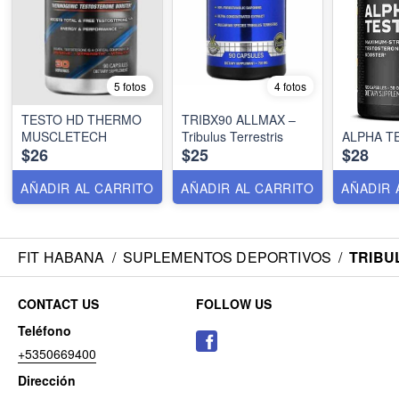
5 fotos
4 fotos
TESTO HD THERMO
TRIBX90 ALLMAX –
MUSCLETECH
Tribulus Terrestris
ALPHA T
$26
$25
$28
AÑADIR AL CARRITO
AÑADIR AL CARRITO
AÑADIR 
FIT HABANA
/
SUPLEMENTOS DEPORTIVOS
/
TRIBU
CONTACT US
FOLLOW US
Teléfono
+5350669400
Dirección