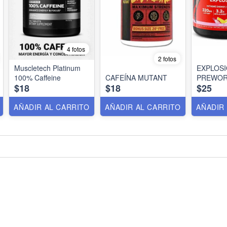
4 fotos
2 fotos
Muscletech Platinum
EXPLOSI
100% Caffeine
CAFEÍNA MUTANT
PREWOR
$18
$18
$25
AÑADIR AL CARRITO
AÑADIR AL CARRITO
AÑADIR