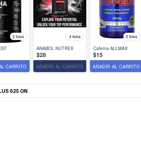
2 fotos
4 fotos
2 fotos
EST
ANABOL NUTREX
Cafeína ALLMAX
$28
$15
AL CARRITO
AÑADIR AL CARRITO
AÑADIR AL CARRITO
LUS 625 ON