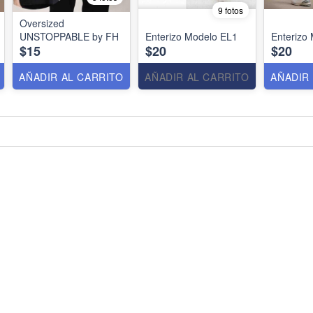
9 fotos
Oversized
UNSTOPPABLE by FH
Enterizo Modelo EL1
Enterizo
$15
$20
$20
AÑADIR AL CARRITO
AÑADIR AL CARRITO
AÑADIR