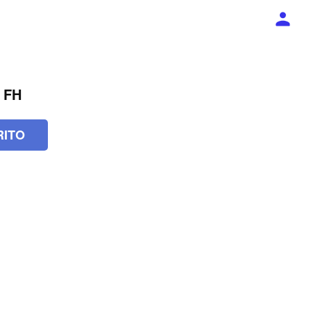
a FH
RITO