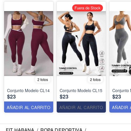
Fuera de Stock
2 fotos
2 fotos
Conjunto Modelo CL14
Conjunto Modelo CL15
Conjunto
$23
$23
$23
AÑADIR AL CARRITO
AÑADIR AL CARRITO
AÑADIR 
FIT HABANA
/
ROPA DEPORTIVA
/