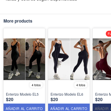
More products
Fu
4 fotos
4 fotos
Enterizo Modelo EL5
Enterizo Modelo EL6
Enterizo 
$20
$20
$20
AÑADIR AL CARRITO
AÑADIR AL CARRITO
AÑADIR 