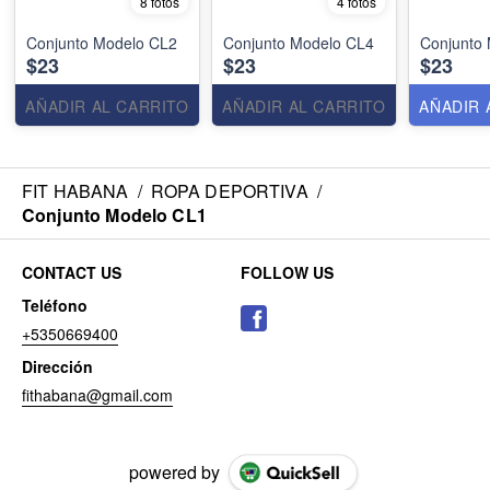
8 fotos
4 fotos
Conjunto Modelo CL2
Conjunto Modelo CL4
Conjunto
$23
$23
$23
AÑADIR AL CARRITO
AÑADIR AL CARRITO
AÑADIR 
FIT HABANA
/
ROPA DEPORTIVA
/
Conjunto Modelo CL1
CONTACT US
FOLLOW US
Teléfono
+5350669400
Dirección
fithabana@gmail.com
powered by