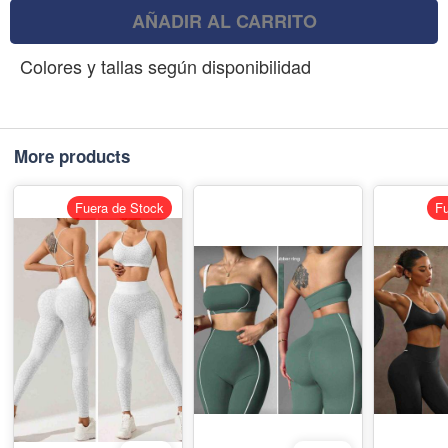
AÑADIR AL CARRITO
Colores y tallas según disponibilidad
More products
Fuera de Stock
Fu