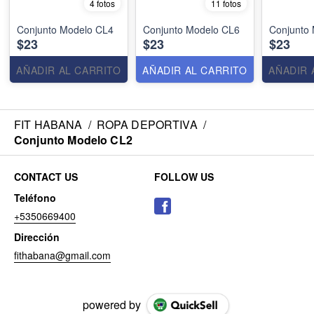
4 fotos
11 fotos
Conjunto Modelo CL4
Conjunto Modelo CL6
Conjunto
$23
$23
$23
AÑADIR AL CARRITO
AÑADIR AL CARRITO
AÑADIR 
FIT HABANA
/
ROPA DEPORTIVA
/
Conjunto Modelo CL2
CONTACT US
FOLLOW US
Teléfono
+5350669400
Dirección
fithabana@gmail.com
powered by