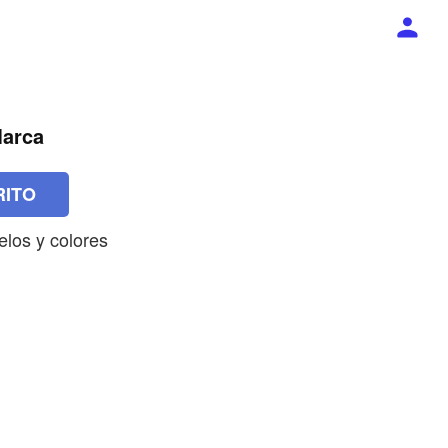
Marca
RITO
los y colores