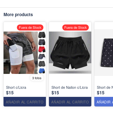
More products
Fuera de Stock
Fuera de Stock
3 fotos
Short c/Licra
Short de Nailon c/Licra
Short de 
$15
$15
$15
AÑADIR AL CARRITO
AÑADIR AL CARRITO
AÑADIR 