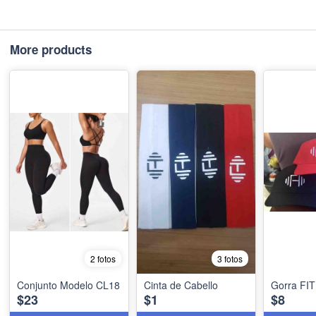
More products
2 fotos
3 fotos
Conjunto Modelo CL18
Cinta de Cabello
Gorra FI
$23
$1
$8