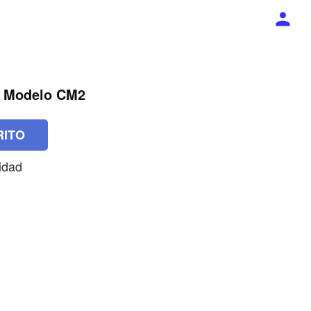
a Modelo CM2
RITO
lidad