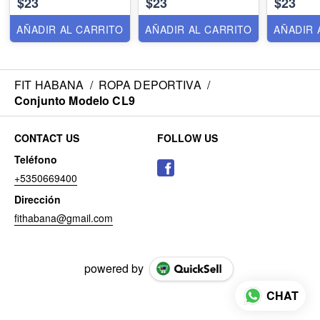
$23
$23
$23
AÑADIR AL CARRITO
AÑADIR AL CARRITO
AÑADIR 
FIT HABANA
/
ROPA DEPORTIVA
/
Conjunto Modelo CL9
CONTACT US
FOLLOW US
Teléfono
+5350669400
Dirección
fithabana@gmail.com
powered by
CHAT