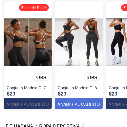
Fuera de Stock
Fu
6 fotos
2 fotos
Conjunto Modelo CL7
Conjunto Modelo CL8
Conjunto
$23
$23
$23
AÑADIR AL CARRITO
AÑADIR AL CARRITO
AÑADIR 
FIT HABANA
/
ROPA DEPORTIVA
/