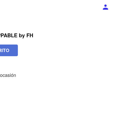
PPABLE by FH
RITO
 ocasión