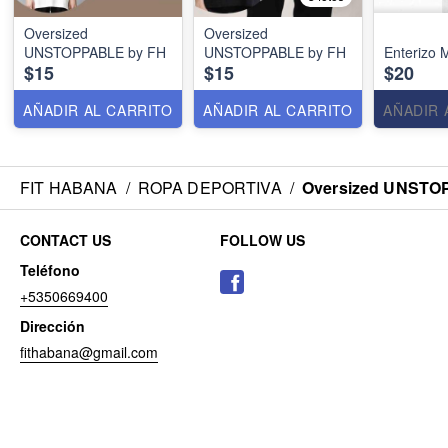
Oversized
Oversized
UNSTOPPABLE by FH
UNSTOPPABLE by FH
Enterizo 
$15
$15
$20
AÑADIR AL CARRITO
AÑADIR AL CARRITO
AÑADIR 
FIT HABANA
/
ROPA DEPORTIVA
/
Oversized UNSTO
CONTACT US
FOLLOW US
Teléfono
+5350669400
Dirección
fithabana@gmail.com