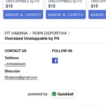
UNSTOPPABLE by FH
UNSTOPPABLE by FH
UNSTOPP
$15
$15
$15
AÑADIR AL CARRITO
AÑADIR AL CARRITO
AÑADIR 
FIT HABANA
/
ROPA DEPORTIVA
/
Oversized Unstoppable by FH
CONTACT US
FOLLOW US
Teléfono
+5350669400
Dirección
fithabana@gmail.com
powered by