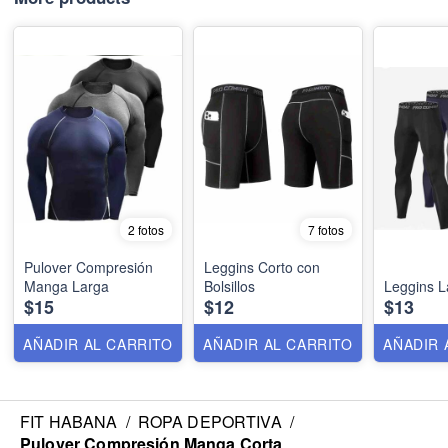
2 fotos
7 fotos
Pulover Compresión
Leggins Corto con
Manga Larga
Bolsillos
Leggins 
$15
$12
$13
AÑADIR AL CARRITO
AÑADIR AL CARRITO
AÑADIR 
FIT HABANA
/
ROPA DEPORTIVA
/
Pulover Compresión Manga Corta