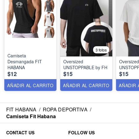
3 fotos
Camiseta
Desmangada FIT
Oversized
Oversized
HABANA
UNSTOPPABLE by FH
UNSTOPP
$12
$15
$15
AÑADIR AL CARRITO
AÑADIR AL CARRITO
AÑADIR 
FIT HABANA
/
ROPA DEPORTIVA
/
Camiseta Fit Habana
CONTACT US
FOLLOW US