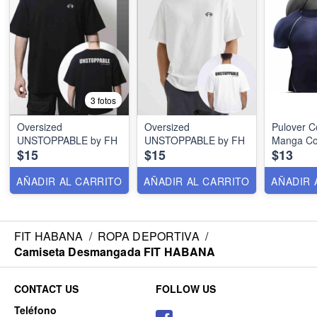
3 fotos
Oversized
Oversized
Pulover 
UNSTOPPABLE by FH
UNSTOPPABLE by FH
Manga Co
$15
$15
$13
AÑADIR AL CARRITO
AÑADIR AL CARRITO
AÑADIR 
FIT HABANA
/
ROPA DEPORTIVA
/
Camiseta Desmangada FIT HABANA
CONTACT US
FOLLOW US
Teléfono