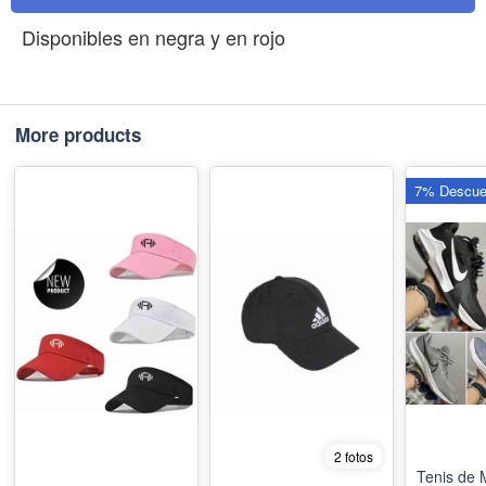
Disponibles en negra y en rojo
More products
7% Descue
2 fotos
Tenis de 