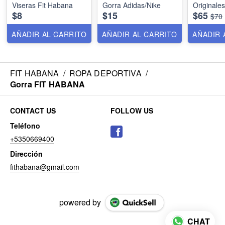
Viseras Fit Habana
Gorra Adidas/Nike
Originales
$8
$15
$65
$70
AÑADIR AL CARRITO
AÑADIR AL CARRITO
AÑADIR 
FIT HABANA
/
ROPA DEPORTIVA
/
Gorra FIT HABANA
CONTACT US
FOLLOW US
Teléfono
+5350669400
Dirección
fithabana@gmail.com
powered by
CHAT