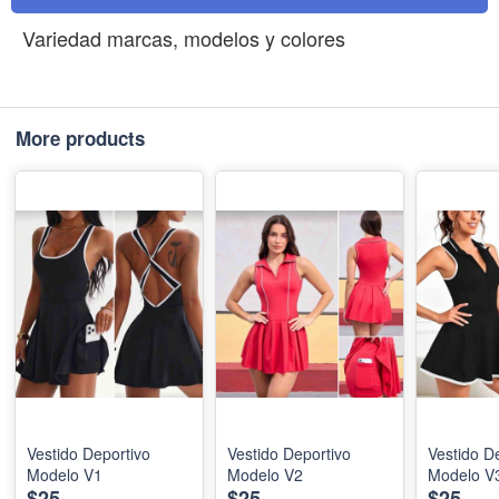
Variedad marcas, modelos y colores
More products
Vestido Deportivo
Vestido Deportivo
Vestido D
Modelo V1
Modelo V2
Modelo V
$25
$25
$25