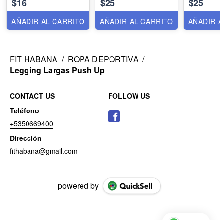
$16
$25
$25
AÑADIR AL CARRITO
AÑADIR AL CARRITO
AÑADIR 
FIT HABANA
/
ROPA DEPORTIVA
/
Legging Largas Push Up
CONTACT US
FOLLOW US
Teléfono
+5350669400
Dirección
fithabana@gmail.com
powered by