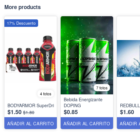
More products
17% Descuento
7 fotos
4 fotos
Bebida Energizante
BODYARMOR SuperDrink
DOPING
REDBULL
$1.50
$0.85
$1.60
$1.80
AÑADIR AL CARRITO
AÑADIR AL CARRITO
AÑADIR 