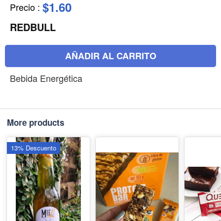
$1.60
Precio
:
REDBULL
AÑADIR AL CARRITO
Bebida Energética
More products
13% Descuento