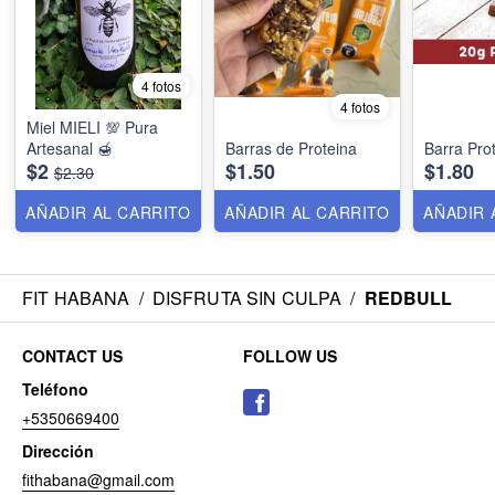
4 fotos
4 fotos
Miel MIELI 💯 Pura
Artesanal 🍯
Barras de Proteina
Barra Pr
$2
$1.50
$1.80
$2.30
AÑADIR AL CARRITO
AÑADIR AL CARRITO
AÑADIR 
FIT HABANA
/
DISFRUTA SIN CULPA
/
REDBULL
CONTACT US
FOLLOW US
Teléfono
+5350669400
Dirección
fithabana@gmail.com