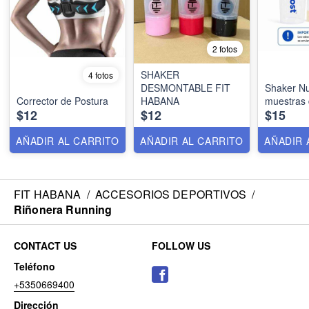
2 fotos
SHAKER
4 fotos
DESMONTABLE FIT
Shaker Nu
Corrector de Postura
HABANA
muestras 
$12
$12
$15
AÑADIR AL CARRITO
AÑADIR AL CARRITO
AÑADIR 
FIT HABANA
/
ACCESORIOS DEPORTIVOS
/
Riñonera Running
CONTACT US
FOLLOW US
Teléfono
+5350669400
Dirección