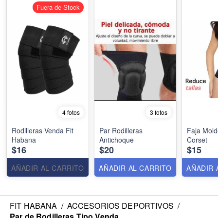
Fuera de Stock
4 fotos
3 fotos
Rodilleras Venda Fit
Par Rodilleras
Faja Mold
Habana
Antichoque
Corset
$16
$20
$15
AÑADIR AL CARRITO
AÑADIR AL CARRITO
AÑADIR 
FIT HABANA
/
ACCESORIOS DEPORTIVOS
/
Par de Rodilleras Tipo Venda