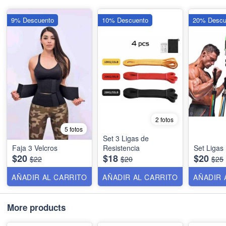
9% Descuento
10% Descuento
20% Descu
2 fotos
5 fotos
Set 3 Ligas de
Faja 3 Velcros
Resistencia
Set Ligas
$20
$18
$20
$22
$20
$25
AÑADIR AL CARRITO
AÑADIR AL CARRITO
AÑADIR 
More products