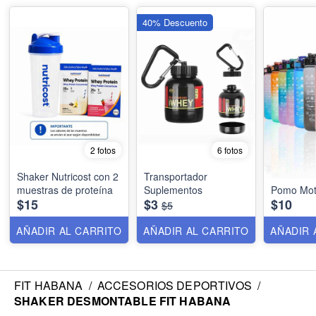
40% Descuento
2 fotos
6 fotos
Shaker Nutricost con 2
Transportador
muestras de proteína
Suplementos
Pomo Moti
$15
$3
$10
$5
AÑADIR AL CARRITO
AÑADIR AL CARRITO
AÑADIR 
FIT HABANA
/
ACCESORIOS DEPORTIVOS
/
SHAKER DESMONTABLE FIT HABANA