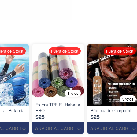
era de Stock
Fuera de Stock
Fuera de Stock
4 fotos
3 fotos
Estera TPE Fit Habana
as + Bufanda
PRO
Bronceador Corporal
$25
$25
AL CARRITO
AÑADIR AL CARRITO
AÑADIR AL CARRITO