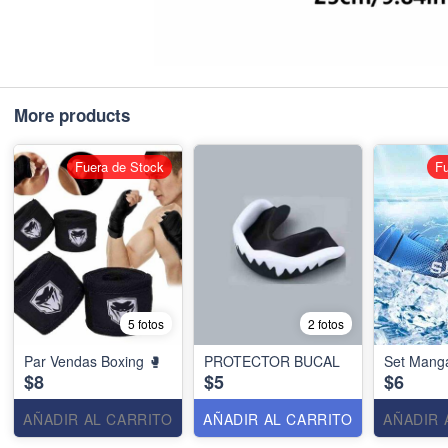
More products
Fuera de Stock
Fu
5 fotos
2 fotos
Par Vendas Boxing 🥊
PROTECTOR BUCAL
Set Mang
$8
$5
$6
AÑADIR AL CARRITO
AÑADIR AL CARRITO
AÑADIR 