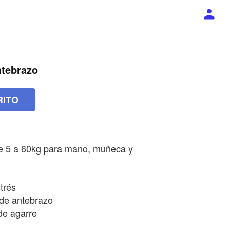
ntebrazo
RITO
 de 5 a 60kg para mano, muñeca y
trés
 de antebrazo
de agarre