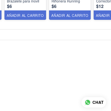
Brazalete para movil
Riñonera Running
Corrector
$6
$6
$12
AÑADIR AL CARRITO
AÑADIR AL CARRITO
AÑADIR
CHAT