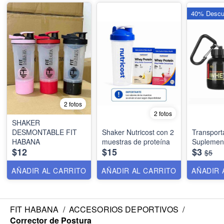
40% Descu
2 fotos
2 fotos
SHAKER
DESMONTABLE FIT
Shaker Nutricost con 2
Transport
HABANA
muestras de proteína
Suplemen
$12
$15
$3
$5
AÑADIR AL CARRITO
AÑADIR AL CARRITO
AÑADIR 
FIT HABANA
/
ACCESORIOS DEPORTIVOS
/
Corrector de Postura