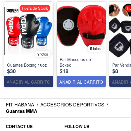
Fuera de Stock
Fu
5 fotos
9 fotos
Par Mascotas de
Guantes Boxing 10oz
Boxeo
Par Venda
$30
$18
$8
AÑADIR AL CARRITO
AÑADIR AL CARRITO
AÑADIR 
FIT HABANA
/
ACCESORIOS DEPORTIVOS
/
Guantes MMA
CONTACT US
FOLLOW US