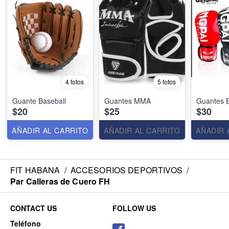
4 fotos
5 fotos
Guante Baseball
Guantes MMA
Guantes 
$20
$25
$30
AÑADIR AL CARRITO
AÑADIR AL CARRITO
AÑADIR 
FIT HABANA
/
ACCESORIOS DEPORTIVOS
/
Par Calleras de Cuero FH
CONTACT US
FOLLOW US
Teléfono