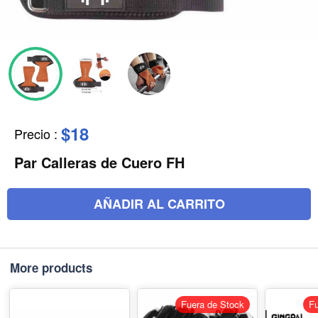
$18
Precio
:
Par Calleras de Cuero FH
AÑADIR AL CARRITO
More products
Fuera de Stock
Fu