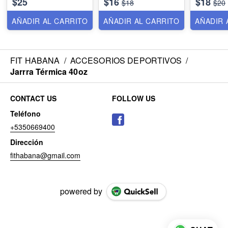
$25
$16
$18
$18
$20
AÑADIR AL CARRITO
AÑADIR AL CARRITO
AÑADIR 
FIT HABANA
/
ACCESORIOS DEPORTIVOS
/
Jarrra Térmica 40oz
CONTACT US
FOLLOW US
Teléfono
+5350669400
Dirección
fithabana@gmail.com
powered by