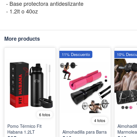
- Base protectora antideslizante
- 1.2lt o 40oz
More products
11% Descuento
10% Descu
6 fotos
4 fotos
Pomo Térmico Fit
Almohadil
Habana 1.2LT
Almohadilla para Barra
Marmolea