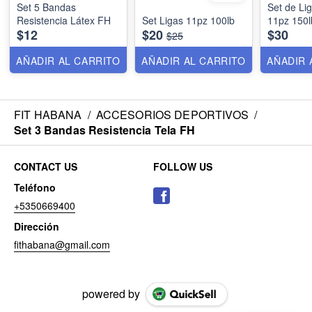
Set 5 Bandas
Set de Li
Resistencia Látex FH
Set Ligas 11pz 100lb
11pz 150
$12
$20
$30
$25
AÑADIR AL CARRITO
AÑADIR AL CARRITO
AÑADIR 
FIT HABANA
/
ACCESORIOS DEPORTIVOS
/
Set 3 Bandas Resistencia Tela FH
CONTACT US
FOLLOW US
Teléfono
+5350669400
Dirección
fithabana@gmail.com
powered by