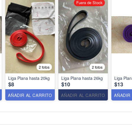
Fuera de Stock
2 fotos
2 fotos
Liga Plana hasta 20kg
Liga Plana hasta 26kg
Liga Pla
$8
$10
$13
AÑADIR AL CARRITO
AÑADIR AL CARRITO
AÑADIR