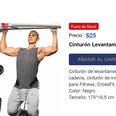
Fuera de Stock
$25
Precio
:
Cinturón Levantam
AÑADIR AL CAR
Cinturón de levantami
cadena, cinturón de in
para Fitness, CrossFit
Color: Negro
Tamaño: 170*16,5 cm