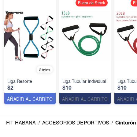
Fuera de Stock
Fu
2 fotos
Liga Resorte
Liga Tubular Individual
Liga Tubul
$2
$10
$10
AÑADIR AL CARRITO
AÑADIR AL CARRITO
AÑADIR 
FIT HABANA
/
ACCESORIOS DEPORTIVOS
/
Cinturón