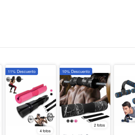
11% Descuento
10% Descuento
2 fotos
4 fotos