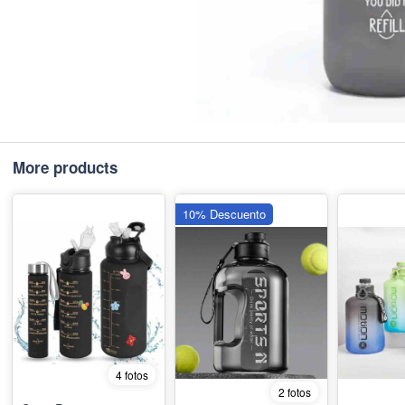
More products
10% Descuento
4 fotos
2 fotos