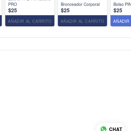
PRO
Bronceador Corporal
Bolso P
$25
$25
$25
AÑADIR AL CARRITO
AÑADIR AL CARRITO
AÑADIR
CHAT