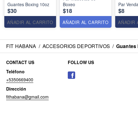
Guantes Boxing 10oz
Boxeo
Par Venda
$30
$18
$8
AÑADIR AL CARRITO
AÑADIR AL CARRITO
AÑADIR 
FIT HABANA
/
ACCESORIOS DEPORTIVOS
/
Guantes
CONTACT US
FOLLOW US
Teléfono
+5350669400
Dirección
fithabana@gmail.com