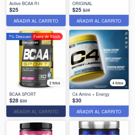
Active BCAA R1
ORIGINAL
$25
$25
$28
AÑADIR AL CARRITO
AÑADIR AL CARRITO
7% Descuento
Fuera de Stock
2 fotos
4 fotos
BCAA SPORT
C4 Amino + Energy
$28
$30
$30
AÑADIR AL CARRITO
AÑADIR AL CARRITO