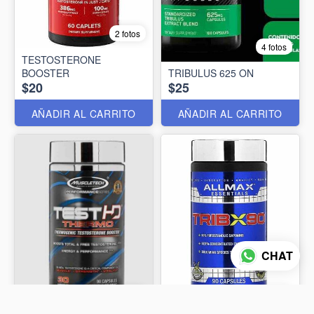
2 fotos
4 fotos
TESTOSTERONE
BOOSTER
TRIBULUS 625 ON
$20
$25
AÑADIR AL CARRITO
AÑADIR AL CARRITO
CHAT
5 fotos
4 fotos