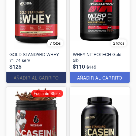
7 fotos
2 fotos
GOLD STANDARD WHEY
WHEY NITROTECH Gold
71-74 serv
5lb
$125
$110
$115
AÑADIR AL CARRITO
AÑADIR AL CARRITO
Fuera de Stock