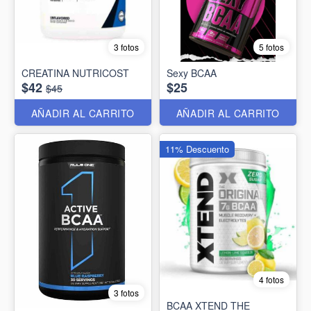
3 fotos
5 fotos
CREATINA NUTRICOST
Sexy BCAA
$42
$25
$45
AÑADIR AL CARRITO
AÑADIR AL CARRITO
11% Descuento
4 fotos
3 fotos
BCAA XTEND THE