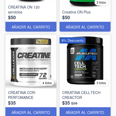
3 fotos
CREATINA ON 120
servicios
Creatina ON Plus
$50
$50
AÑADIR AL CARRITO
AÑADIR AL CARRITO
8% Descuento
4 fotos
3 fotos
CREATINA COR-
CREATINA CELL-TECH
PERFOMANCE
CREACTOR
$35
$35
$38
AÑADIR AL CARRITO
AÑADIR AL CARRITO