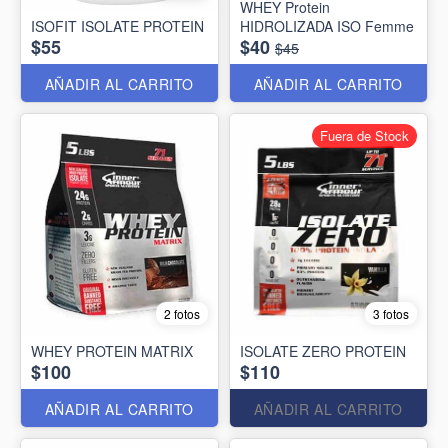
WHEY Protein
ISOFIT ISOLATE PROTEIN
HIDROLIZADA ISO Femme
$55
$40
$45
AÑADIR AL CARRITO
AÑADIR AL CARRITO
Fuera de Stock
2 fotos
3 fotos
WHEY PROTEIN MATRIX
ISOLATE ZERO PROTEIN
$100
$110
AÑADIR AL CARRITO
AÑADIR AL CARRITO