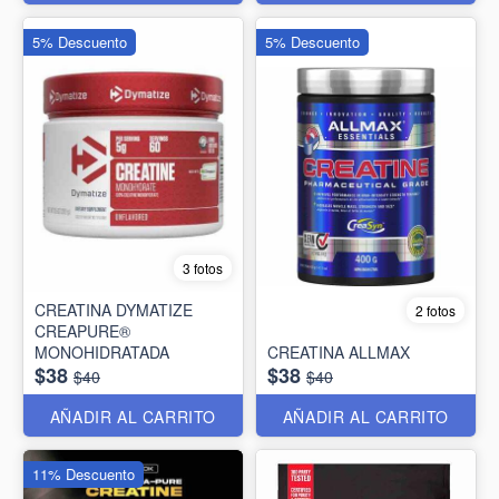
5% Descuento
5% Descuento
3 fotos
CREATINA DYMATIZE
2 fotos
CREAPURE®
MONOHIDRATADA
CREATINA ALLMAX
$38
$38
$40
$40
AÑADIR AL CARRITO
AÑADIR AL CARRITO
11% Descuento