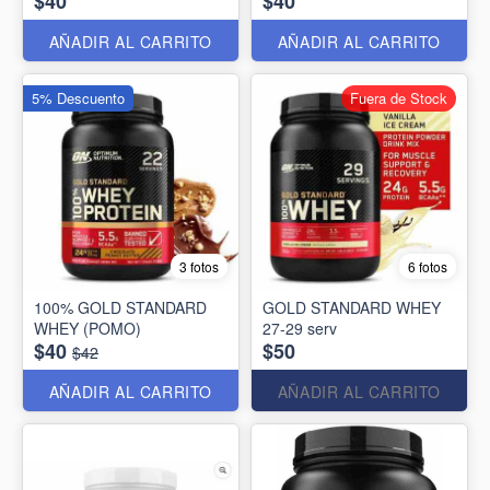
$40
$40
AÑADIR AL CARRITO
AÑADIR AL CARRITO
5% Descuento
Fuera de Stock
3 fotos
6 fotos
100% GOLD STANDARD
GOLD STANDARD WHEY
WHEY (POMO)
27-29 serv
$40
$50
$42
AÑADIR AL CARRITO
AÑADIR AL CARRITO