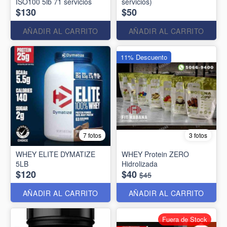
ISO100 5lb 71 servicios
servicios)
$130
$50
AÑADIR AL CARRITO
AÑADIR AL CARRITO
11% Descuento
7 fotos
3 fotos
WHEY ELITE DYMATIZE
WHEY Protein ZERO
5LB
Hidrolizada
$120
$40
$45
AÑADIR AL CARRITO
AÑADIR AL CARRITO
Fuera de Stock