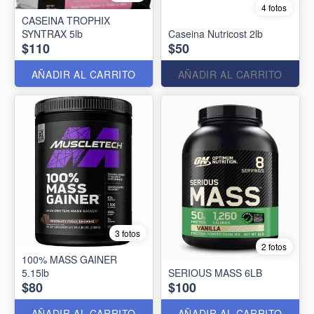
4 fotos
CASEINA TROPHIX
SYNTRAX 5lb
Caseina Nutricost 2lb
$110
$50
AÑADIR AL CARRITO
AÑADIR AL CARRITO
3 fotos
2 fotos
100% MASS GAINER
5.15lb
SERIOUS MASS 6LB
$80
$100
AÑADIR AL CARRITO
AÑADIR AL CARRITO