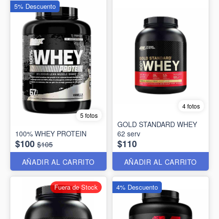
5% Descuento
4 fotos
5 fotos
GOLD STANDARD WHEY
100% WHEY PROTEIN
62 serv
$100
$110
$105
AÑADIR AL CARRITO
AÑADIR AL CARRITO
Fuera de Stock
4% Descuento