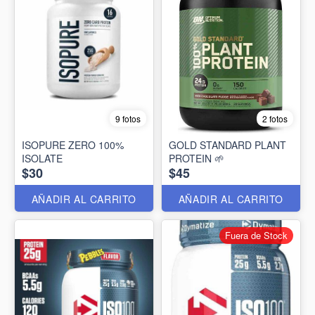
9 fotos
2 fotos
ISOPURE ZERO 100%
GOLD STANDARD PLANT
ISOLATE
PROTEIN 🌱
$30
$45
AÑADIR AL CARRITO
AÑADIR AL CARRITO
Fuera de Stock