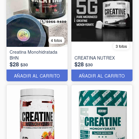
4 fotos
3 fotos
Creatina Monohidratada
BHN
CREATINA NUTREX
$28
$28
$30
$30
AÑADIR AL CARRITO
AÑADIR AL CARRITO