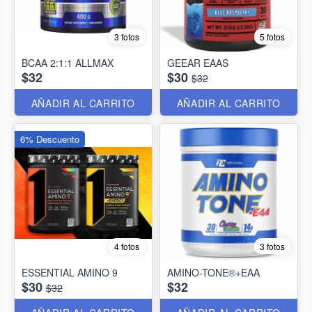
3 fotos
5 fotos
BCAA 2:1:1 ALLMAX
GEEAR EAAS
$32
$30
$32
AÑADIR AL CARRITO
AÑADIR AL CARRITO
6% Descuento
4 fotos
3 fotos
ESSENTIAL AMINO 9
AMINO-TONE®+EAA
$30
$32
$32