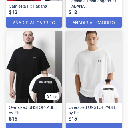
Camiseta Desmangada FIT
Camiseta Fit Habana
HABANA
$12
$12
AÑADIR AL CARRITO
AÑADIR AL CARRITO
3 fotos
Oversized UNSTOPPABLE
Oversized UNSTOPPABLE
by FH
by FH
$15
$15