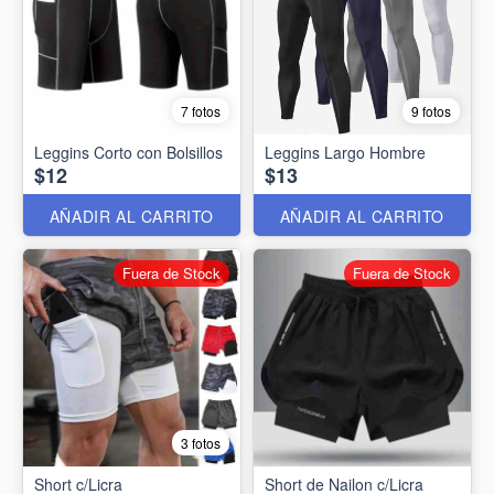
7 fotos
9 fotos
Leggins Corto con Bolsillos
Leggins Largo Hombre
$12
$13
AÑADIR AL CARRITO
AÑADIR AL CARRITO
Fuera de Stock
Fuera de Stock
3 fotos
Short c/Licra
Short de Nailon c/Licra