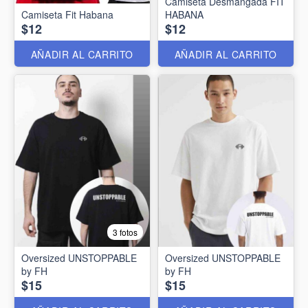
Camiseta Desmangada FIT
Camiseta Fit Habana
HABANA
$12
$12
AÑADIR AL CARRITO
AÑADIR AL CARRITO
3 fotos
Oversized UNSTOPPABLE
Oversized UNSTOPPABLE
by FH
by FH
$15
$15