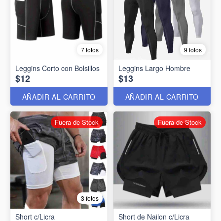
7 fotos
9 fotos
Leggins Corto con Bolsillos
Leggins Largo Hombre
$12
$13
AÑADIR AL CARRITO
AÑADIR AL CARRITO
Fuera de Stock
Fuera de Stock
3 fotos
Short c/Licra
Short de Nailon c/Licra