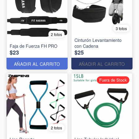
3 fotos
2 fotos
Cinturón Levantamiento
Faja de Fuerza FH PRO
con Cadena
$23
$25
AÑADIR AL CARRITO
AÑADIR AL CARRITO
Fuera de Stock
2 fotos