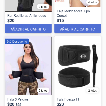
4 fotos
3 fotos
Faja Moldeadora Tipo
Par Rodilleras Antichoque
Corset
$20
$15
AÑADIR AL CARRITO
AÑADIR AL CARRITO
9% Descuento
5 fotos
2 fotos
Faja 3 Velcros
Faja Fuerza FH
$20
$23
$22