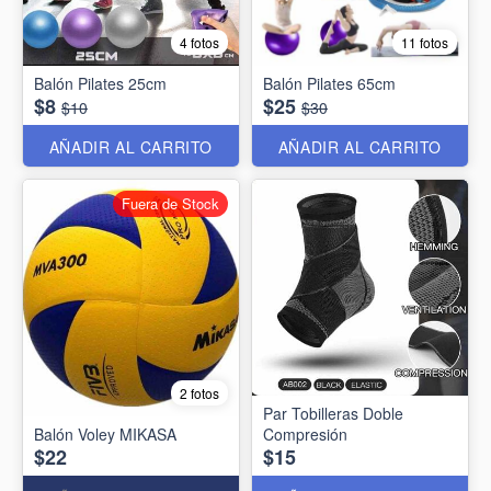
4 fotos
11 fotos
Balón Pilates 25cm
Balón Pilates 65cm
$8
$25
$10
$30
AÑADIR AL CARRITO
AÑADIR AL CARRITO
Fuera de Stock
2 fotos
Par Tobilleras Doble
Balón Voley MIKASA
Compresión
$22
$15