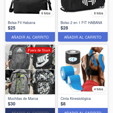
6 fotos
6 fotos
Bolsa Fit Habana
Bolso 2 en 1 FIT HABANA
$25
$28
AÑADIR AL CARRITO
AÑADIR AL CARRITO
Fuera de Stock
4 fotos
Mochilas de Marca
Cinta Kinesiológica
$30
$8
AÑADIR AL CARRITO
AÑADIR AL CARRITO