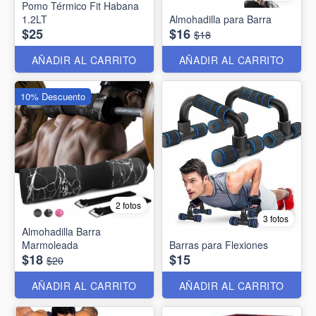
Pomo Térmico Fit Habana
1.2LT
Almohadilla para Barra
$25
$16
$18
AÑADIR AL CARRITO
AÑADIR AL CARRITO
10% Descuento
2 fotos
3 fotos
Almohadilla Barra
Marmoleada
Barras para Flexiones
$18
$15
$20
AÑADIR AL CARRITO
AÑADIR AL CARRITO