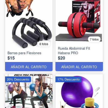
7 fotos
6 fotos
Rueda Abdominal Fit
Barras para Flexiones
Habana PRO
$15
$20
AÑADIR AL CARRITO
AÑADIR AL CARRITO
20% Descuento
17% Descuento