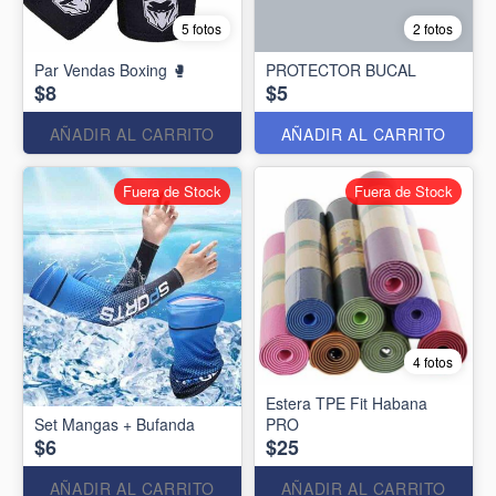
5 fotos
2 fotos
Par Vendas Boxing 🥊
PROTECTOR BUCAL
$8
$5
AÑADIR AL CARRITO
AÑADIR AL CARRITO
Fuera de Stock
Fuera de Stock
4 fotos
Estera TPE Fit Habana
Set Mangas + Bufanda
PRO
$6
$25
AÑADIR AL CARRITO
AÑADIR AL CARRITO