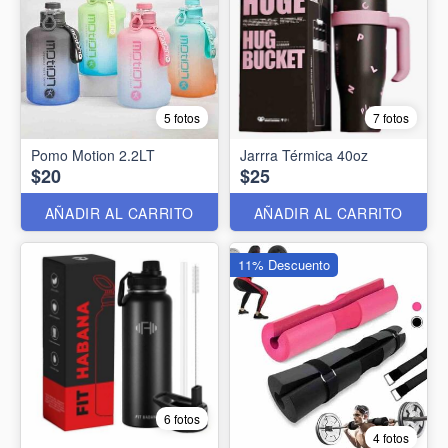
5 fotos
7 fotos
Pomo Motion 2.2LT
Jarrra Térmica 40oz
$20
$25
AÑADIR AL CARRITO
AÑADIR AL CARRITO
11% Descuento
6 fotos
4 fotos