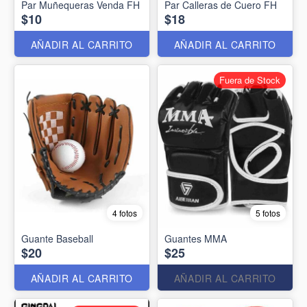
Par Muñequeras Venda FH
Par Calleras de Cuero FH
$10
$18
AÑADIR AL CARRITO
AÑADIR AL CARRITO
Fuera de Stock
4 fotos
5 fotos
Guante Baseball
Guantes MMA
$20
$25
AÑADIR AL CARRITO
AÑADIR AL CARRITO