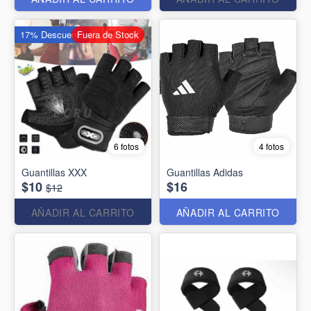
17% Descuento
Fuera de Stock
6 fotos
4 fotos
Guantillas XXX
Guantillas Adidas
$10
$16
$12
AÑADIR AL CARRITO
AÑADIR AL CARRITO