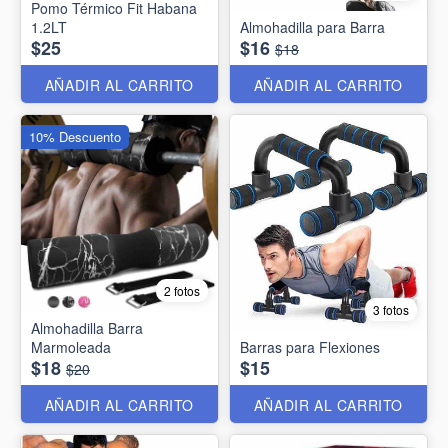
Pomo Térmico Fit Habana
1.2LT
Almohadilla para Barra
$25
$16
$18
AÑADIR AL CARRITO
AÑADIR AL CARRITO
10% Descuento
2 fotos
3 fotos
Almohadilla Barra
Marmoleada
Barras para Flexiones
$18
$15
$20
AÑADIR AL CARRITO
AÑADIR AL CARRITO