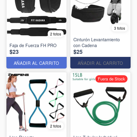
3 fotos
2 fotos
Cinturón Levantamiento
Faja de Fuerza FH PRO
con Cadena
$23
$25
AÑADIR AL CARRITO
AÑADIR AL CARRITO
Fuera de Stock
2 fotos