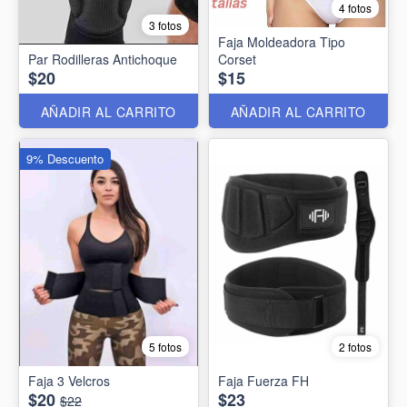
4 fotos
3 fotos
Faja Moldeadora Tipo
Par Rodilleras Antichoque
Corset
$20
$15
AÑADIR AL CARRITO
AÑADIR AL CARRITO
9% Descuento
5 fotos
2 fotos
Faja 3 Velcros
Faja Fuerza FH
$20
$23
$22