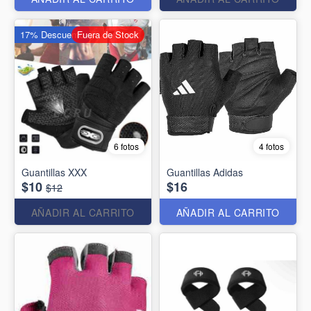
17% Descuento
Fuera de Stock
6 fotos
4 fotos
Guantillas XXX
Guantillas Adidas
$10
$16
$12
AÑADIR AL CARRITO
AÑADIR AL CARRITO