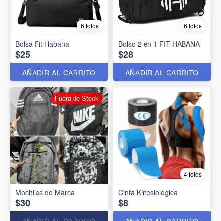
6 fotos
6 fotos
Bolsa Fit Habana
Bolso 2 en 1 FIT HABANA
$25
$28
AÑADIR AL CARRITO
AÑADIR AL CARRITO
Fuera de Stock
4 fotos
Mochilas de Marca
Cinta Kinesiológica
$30
$8
AÑADIR AL CARRITO
AÑADIR AL CARRITO