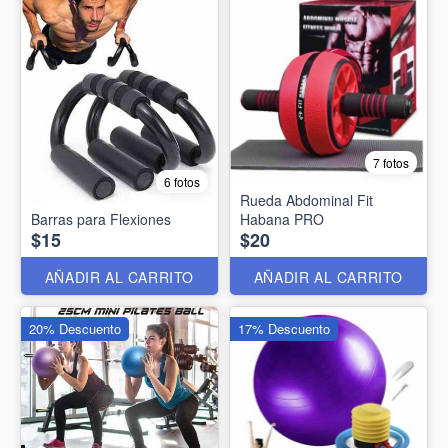
7 fotos
6 fotos
Rueda Abdominal Fit
Barras para Flexiones
Habana PRO
$15
$20
AÑADIR AL CARRITO
AÑADIR AL CARRITO
20% Descuento
17% Descuento