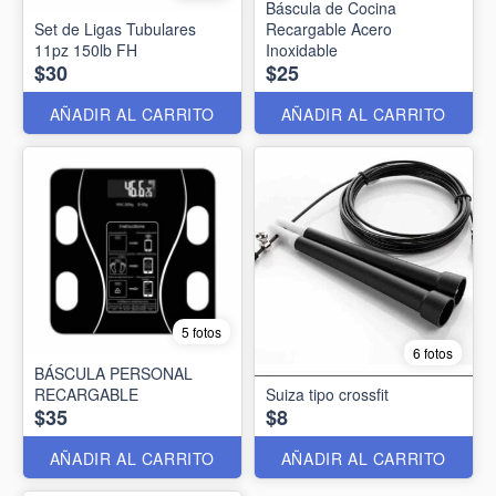
Báscula de Cocina
Set de Ligas Tubulares
Recargable Acero
11pz 150lb FH
Inoxidable
$30
$25
AÑADIR AL CARRITO
AÑADIR AL CARRITO
5 fotos
6 fotos
BÁSCULA PERSONAL
RECARGABLE
Suiza tipo crossfit
$35
$8
AÑADIR AL CARRITO
AÑADIR AL CARRITO