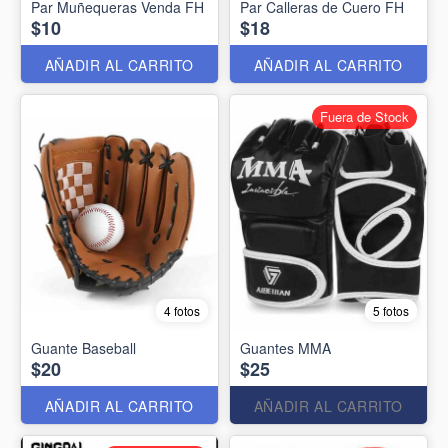
Par Muñequeras Venda FH
Par Calleras de Cuero FH
$10
$18
AÑADIR AL CARRITO
AÑADIR AL CARRITO
Fuera de Stock
4 fotos
5 fotos
Guante Baseball
Guantes MMA
$20
$25
AÑADIR AL CARRITO
AÑADIR AL CARRITO