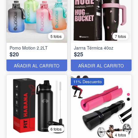
5 fotos
7 fotos
Pomo Motion 2.2LT
Jarrra Térmica 40oz
$20
$25
AÑADIR AL CARRITO
AÑADIR AL CARRITO
11% Descuento
6 fotos
4 fotos