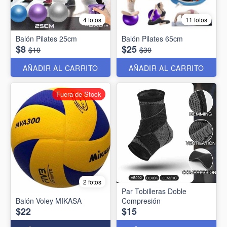
4 fotos
11 fotos
Balón Pilates 25cm
Balón Pilates 65cm
$8
$25
$10
$30
AÑADIR AL CARRITO
AÑADIR AL CARRITO
Fuera de Stock
2 fotos
Par Tobilleras Doble
Balón Voley MIKASA
Compresión
$22
$15