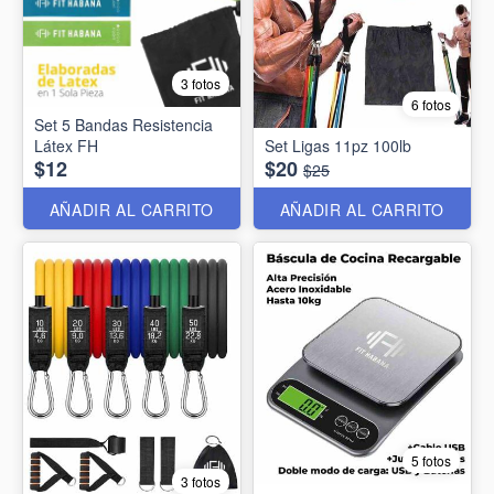
3 fotos
6 fotos
Set 5 Bandas Resistencia
Látex FH
Set Ligas 11pz 100lb
$12
$20
$25
AÑADIR AL CARRITO
AÑADIR AL CARRITO
5 fotos
3 fotos