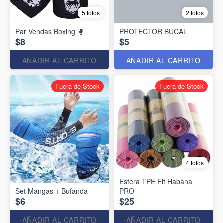
5 fotos
2 fotos
Par Vendas Boxing 🥊
PROTECTOR BUCAL
$8
$5
AÑADIR AL CARRITO
AÑADIR AL CARRITO
Fuera de Stock
Fuera de Stock
4 fotos
Estera TPE Fit Habana
Set Mangas + Bufanda
PRO
$6
$25
AÑADIR AL CARRITO
AÑADIR AL CARRITO